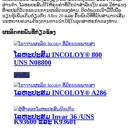
ຜ່ານຕ່ຳ, ໂລຫະປະສົມນີ້ໃຫ້ຄຸນຄ່າທີ່ດີກວ່າສຳລັບເງິນ ແລະ ມີທ່າແຮງ
ທີ່ຈະປະຕິວັດຂະບວນການຜະລິດຂອງທ່ານ. ຕິດຕໍ່ພວກເຮົາມື້ນີ້ເພື່ອ
ຮຽນຮູ້ເພີ່ມເຕີມກ່ຽວກັບ Alloy 20 ແລະ ຄົ້ນພົບວິທີທີ່ມັນສາມາດເສີມ
ຂະຫຍາຍຄວາມຕ້ອງການການນຳໃຊ້ໃນອຸດສາຫະກຳຂອງທ່ານ.
ຜະລິດຕະພັນທີ່ກ່ຽວຂ້ອງ
ໂລຫະປະສົມ INCOLOY® 800
UNS N08800
ອ່ານຕື່ມ
ໂລຫະປະສົມ INCOLOY® A286
ໂລຫະປະສົມ Invar 36 /UNS
K93600 ແລະ K93601