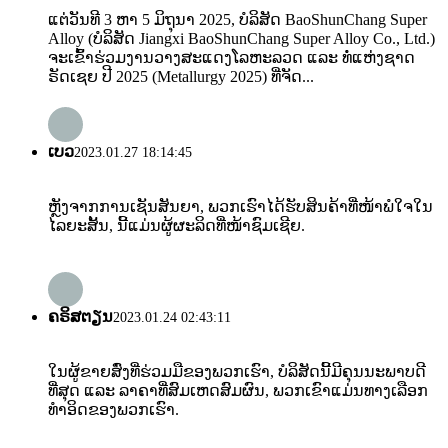
ແຕ່ວັນທີ 3 ຫາ 5 ມິຖຸນາ 2025, ບໍລິສັດ BaoShunChang Super
Alloy (ບໍລິສັດ Jiangxi BaoShunChang Super Alloy Co., Ltd.)
ຈະເຂົ້າຮ່ວມງານວາງສະແດງໂລຫະລວດ ແລະ ທໍ່ແຫ່ງຊາດ
ຣັດເຊຍ ປີ 2025 (Metallurgy 2025) ທີ່ຈັດ...
ເບວ
2023.01.27 18:14:45
ຫຼັງຈາກການເຊັນສັນຍາ, ພວກເຮົາໄດ້ຮັບສິນຄ້າທີ່ໜ້າພໍໃຈໃນ
ໄລຍະສັ້ນ, ນີ້ແມ່ນຜູ້ຜະລິດທີ່ໜ້າຊົມເຊີຍ.
ຄຣິສຕຽນ
2023.01.24 02:43:11
ໃນຜູ້ຂາຍສົ່ງທີ່ຮ່ວມມືຂອງພວກເຮົາ, ບໍລິສັດນີ້ມີຄຸນນະພາບດີ
ທີ່ສຸດ ແລະ ລາຄາທີ່ສົມເຫດສົມຜົນ, ພວກເຂົາແມ່ນທາງເລືອກ
ທຳອິດຂອງພວກເຮົາ.