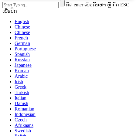
ກົດ enter ເພື່ອຄົ້ນຫາ ຫຼື ກົດ ESC
ເພື່ອປິດ
English
Chinese
Chinese
French
German
Portuguese
Spanish
Russian
Japanese
Korean
Arabic
Irish
Greek
Turkish
Italian
Danish
Romanian
Indonesian
Czech
Afrikaans
Swedish