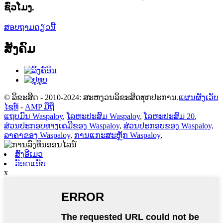
ຊົ່ວໂມງ.
ສອບຖາມດຽວນີ້
ສັງຄົມ
© ລິຂະສິດ - 2010-2024: ສະຫງວນລິຂະສິດທຸກປະການ.
ແຜນຜັງເວັບ
ໄຊທ໌
-
AMP ມືຖື
ແຖບມົນ Waspaloy
,
ໂລຫະປະສົມ Waspaloy
,
ໂລຫະປະສົມ 20
,
ສ່ວນປະກອບທາງເຄມີຂອງ Waspaloy
,
ສ່ວນປະກອບຂອງ Waspaloy,
ລາຄາຂອງ Waspaloy
,
ການແກະສະຫຼັກ Waspaloy
,
ສົ່ງອີເມວ
ວັອດແອັບ
x