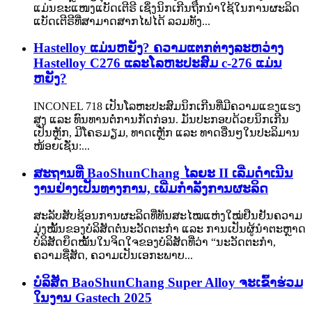
ແມ່ນຂະແໜງແບັດເຕີຣີ ເຊິ່ງນິກເກີນຖືກນຳໃຊ້ໃນການຜະລິດ
ແບັດເຕີຣີທີ່ສາມາດສາກໄຟໄດ້ ລວມທັງ...
Hastelloy ແມ່ນຫຍັງ? ຄວາມແຕກຕ່າງລະຫວ່າງ
Hastelloy C276 ແລະໂລຫະປະສົມ c-276 ແມ່ນ
ຫຍັງ?
INCONEL 718 ເປັນໂລຫະປະສົມນິກເກີນທີ່ມີຄວາມແຂງແຮງ
ສູງ ແລະ ທົນທານຕໍ່ການກັດກ່ອນ. ມັນປະກອບດ້ວຍນິກເກີນ
ເປັນຫຼັກ, ມີໂຄຣມຽມ, ທາດເຫຼັກ ແລະ ທາດອື່ນໆໃນປະລິມານ
ໜ້ອຍເຊັ່ນ:...
ສະຖານທີ່ BaoShunChang ໄລຍະ II ເລີ່ມດຳເນີນ
ງານຢ່າງເປັນທາງການ, ເພີ່ມກຳລັງການຜະລິດ
ສະລັບສັບຊ້ອນການຜະລິດທີ່ທັນສະໄໝແຫ່ງໃໝ່ຢືນຢັນຄວາມ
ມຸ່ງໝັ້ນຂອງບໍລິສັດຕໍ່ນະວັດຕະກໍາ ແລະ ການເປັນຜູ້ນໍາຕະຫຼາດ
ບໍລິສັດຍຶດໝັ້ນໃນຈິດໃຈຂອງບໍລິສັດທີ່ວ່າ “ນະວັດຕະກໍາ,
ຄວາມຊື່ສັດ, ຄວາມເປັນເອກະພາບ...
ບໍລິສັດ BaoShunChang Super Alloy ຈະເຂົ້າຮ່ວມ
ໃນງານ Gastech 2025