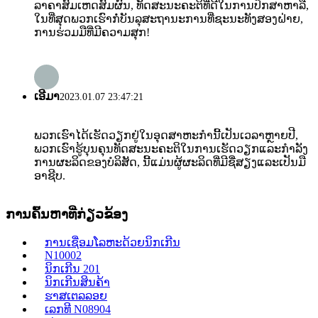
ລາຄາສົມເຫດສົມຜົນ, ທັດສະນະຄະຕິທີ່ດີໃນການປຶກສາຫາລື,
ໃນທີ່ສຸດພວກເຮົາກໍ່ບັນລຸສະຖານະການທີ່ຊະນະທັງສອງຝ່າຍ,
ການຮ່ວມມືທີ່ມີຄວາມສຸກ!
ເອີມາ
2023.01.07 23:47:21
ພວກເຮົາໄດ້ເຮັດວຽກຢູ່ໃນອຸດສາຫະກໍານີ້ເປັນເວລາຫຼາຍປີ,
ພວກເຮົາຮູ້ບຸນຄຸນທັດສະນະຄະຕິໃນການເຮັດວຽກແລະກໍາລັງ
ການຜະລິດຂອງບໍລິສັດ, ນີ້ແມ່ນຜູ້ຜະລິດທີ່ມີຊື່ສຽງແລະເປັນມື
ອາຊີບ.
ການຄົ້ນຫາທີ່ກ່ຽວຂ້ອງ
ການເຊື່ອມໂລຫະດ້ວຍນິກເກີນ
N10002
ນິກເກີນ 201
ນິກເກີນສິນຄ້າ
ຮາສເຕລລອຍ
ເລກທີ N08904