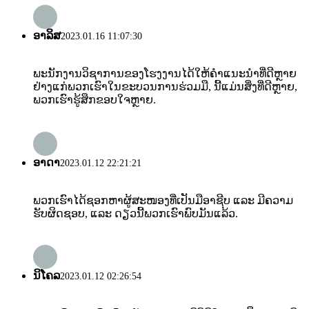
ອາລິສ
2023.01.16 11:07:30
ພະນັກງານວິຊາການຂອງໂຮງງານໄດ້ໃຫ້ຄໍາແນະນໍາທີ່ດີຫຼາຍ
ຢ່າງແກ່ພວກເຮົາໃນຂະບວນການຮ່ວມມື, ນີ້ແມ່ນສິ່ງທີ່ດີຫຼາຍ,
ພວກເຮົາຮູ້ສຶກຂອບໃຈຫຼາຍ.
ອາດາ
2023.01.12 22:21:21
ພວກເຮົາໄດ້ຊອກຫາຜູ້ສະໜອງທີ່ເປັນມືອາຊີບ ແລະ ມີຄວາມ
ຮັບຜິດຊອບ, ແລະ ດຽວນີ້ພວກເຮົາພົບມັນແລ້ວ.
ນິໂຄລ
2023.01.12 02:26:54