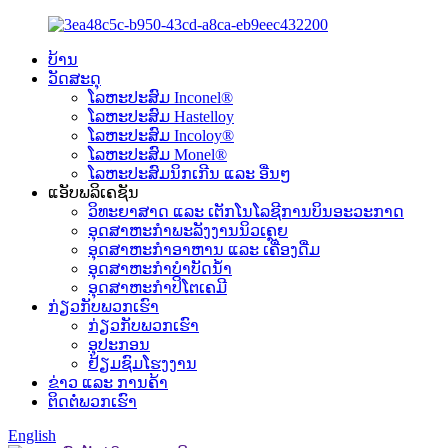
ບ້ານ
ວັດສະດຸ
ໂລຫະປະສົມ Inconel®
ໂລຫະປະສົມ Hastelloy
ໂລຫະປະສົມ Incoloy®
ໂລຫະປະສົມ Monel®
ໂລຫະປະສົມນິກເກີນ ແລະ ອື່ນໆ
ແອັບພລິເຄຊັນ
ວິທະຍາສາດ ແລະ ເຕັກໂນໂລຊີການບິນອະວະກາດ
ອຸດສາຫະກຳພະລັງງານນິວເຄຼຍ
ອຸດສາຫະກຳອາຫານ ແລະ ເຄື່ອງດື່ມ
ອຸດສາຫະກຳບຳບັດນ້ຳ
ອຸດສາຫະກຳປິໂຕເຄມີ
ກ່ຽວກັບພວກເຮົາ
ກ່ຽວກັບພວກເຮົາ
ອຸປະກອນ
ຢ້ຽມຊົມໂຮງງານ
ຂ່າວ ແລະ ການຄ້າ
ຕິດຕໍ່ພວກເຮົາ
English