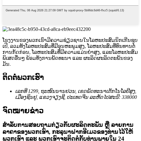
ໂຮງງານຂອງພວກເຮົາມີຄວາມຊ່ຽວຊານໃນໂລຫະປະສົມນິກເກີນຊຸບ
ເປີ, ລວມທັງໂລຫະປະສົມທີ່ມີອຸນຫະພູມສູງ, ໂລຫະປະສົມທີ່ທົນທານຕໍ່
ການກັດກ່ອນ, ໂລຫະປະສົມທີ່ມີຄວາມແມ່ນຍໍາສູງ, ແລະໂລຫະປະສົມ
ພິເສດອື່ນໆ ພ້ອມທັງການພັດທະນາ ແລະ ຜະລິດຜະລິດຕະພັນຂອງ
ມັນ.
ຕິດຕໍ່ພວກເຮົາ
ເລກທີ 1299, ຖະໜົນນານຢວນ, ເຂດພັດທະນາເຕັກໂນໂລຢີສູງ,
ເມືອງຊິນຢູ, ແຂວງຈຽງຊີ, ປະເທດຈີນ ລະຫັດໄປສະນີ: 338000
ຈົດໝາຍຂ່າວ
ສຳລັບການສອບຖາມກ່ຽວກັບຜະລິດຕະພັນ ຫຼື ລາຍການ
ລາຄາຂອງພວກເຮົາ, ກະລຸນາຝາກອີເມວຂອງທ່ານໄວ້ໃຫ້
ພວກເຮົາ ແລະ ພວກເຮົາຈະຕິດຕໍ່ກັບທ່ານພາຍໃນ 24