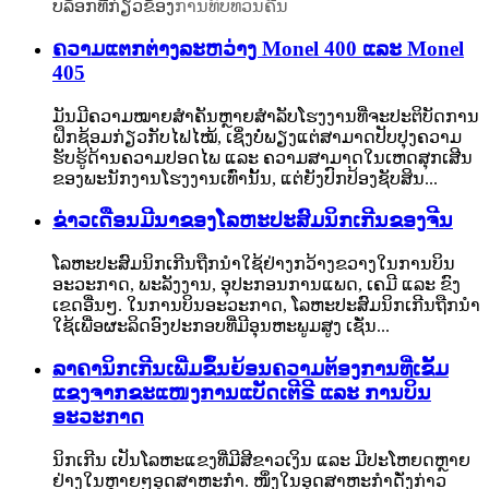
ບລັອກທີ່ກ່ຽວຂ້ອງ
ການທົບທວນຄືນ
ຄວາມແຕກຕ່າງລະຫວ່າງ Monel 400 ແລະ Monel
405
ມັນມີຄວາມໝາຍສຳຄັນຫຼາຍສຳລັບໂຮງງານທີ່ຈະປະຕິບັດການ
ຝຶກຊ້ອມກ່ຽວກັບໄຟໄໝ້, ເຊິ່ງບໍ່ພຽງແຕ່ສາມາດປັບປຸງຄວາມ
ຮັບຮູ້ດ້ານຄວາມປອດໄພ ແລະ ຄວາມສາມາດໃນເຫດສຸກເສີນ
ຂອງພະນັກງານໂຮງງານເທົ່ານັ້ນ, ແຕ່ຍັງປົກປ້ອງຊັບສິນ...
ຂ່າວເດືອນມີນາຂອງໂລຫະປະສົມນິກເກີນຂອງຈີນ
ໂລຫະປະສົມນິກເກີນຖືກນຳໃຊ້ຢ່າງກວ້າງຂວາງໃນການບິນ
ອະວະກາດ, ພະລັງງານ, ອຸປະກອນການແພດ, ເຄມີ ແລະ ຂົງ
ເຂດອື່ນໆ. ໃນການບິນອະວະກາດ, ໂລຫະປະສົມນິກເກີນຖືກນຳ
ໃຊ້ເພື່ອຜະລິດອົງປະກອບທີ່ມີອຸນຫະພູມສູງ ເຊັ່ນ...
ລາຄານິກເກີນເພີ່ມຂຶ້ນຍ້ອນຄວາມຕ້ອງການທີ່ເຂັ້ມ
ແຂງຈາກຂະແໜງການແບັດເຕີຣີ ແລະ ການບິນ
ອະວະກາດ
ນິກເກີນ ເປັນໂລຫະແຂງທີ່ມີສີຂາວເງິນ ແລະ ມີປະໂຫຍດຫຼາຍ
ຢ່າງໃນຫຼາຍໆອຸດສາຫະກຳ. ໜຶ່ງໃນອຸດສາຫະກຳດັ່ງກ່າວ