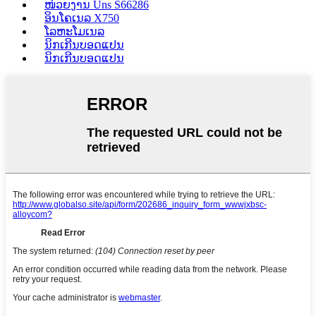
ໜ່ວຍງານ Uns S66286
ອິນໂຄເນລ X750
ໂລຫະໂມເນລ
ນິກເກີນບອດແປນ
ນິກເກີນບອດແປນ