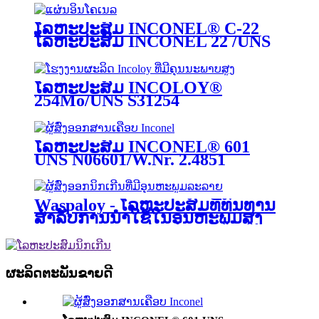
ໂລຫະປະສົມ INCONEL® C-22
ໂລຫະປະສົມ INCONEL 22 /UNS
N06022
ໂລຫະປະສົມ INCOLOY®
254Mo/UNS S31254
ໂລຫະປະສົມ INCONEL® 601
UNS N06601/W.Nr. 2.4851
Waspaloy - ໂລຫະປະສົມທີ່ທົນທານ
ສຳລັບການນຳໃຊ້ໃນອຸນຫະພູມສູງ
ຜະລິດຕະພັນຂາຍດີ