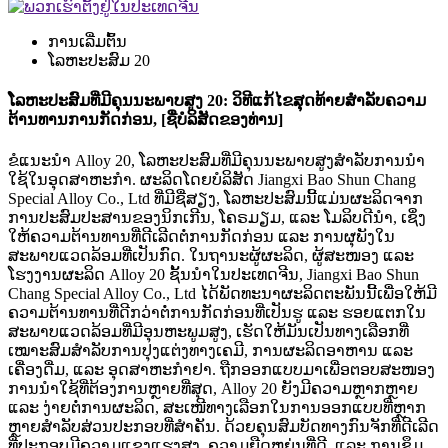
ການເລີ່ມຕົ້ນ
ໂລຫະປະສົມ 20
ໂລຫະປະສົມທີ່ມີຄຸນນະພາບສູງ 20: ວິທີແກ້ໄຂສຸດທ້າຍສຳລັບຄວາມ
ຕ້ານທານການກັດກ່ອນ, [ຊື່ບໍລິສັດຂອງທ່ານ]
ຂໍແນະນຳ Alloy 20, ໂລຫະປະສົມທີ່ມີຄຸນນະພາບສູງສຳລັບການນຳ
ໃຊ້ໃນອຸດສາຫະກຳ. ຜະລິດໂດຍບໍລິສັດ Jiangxi Bao Shun Chang
Special Alloy Co., Ltd ທີ່ມີຊື່ສຽງ, ໂລຫະປະສົມນີ້ແມ່ນຜະລິດຈາກ
ການປະສົມປະສານຂອງນິກເກີນ, ໂຄຣມຽມ, ແລະ ໂມລິບດີນຳ, ເຊິ່ງ
ໃຫ້ຄວາມຕ້ານທານທີ່ດີເລີດຕໍ່ການກັດກ່ອນ ແລະ ການຜຸພັງໃນ
ສະພາບແວດລ້ອມທີ່ເປັນກົດ. ໃນຖານະຜູ້ຜະລິດ, ຜູ້ສະໜອງ ແລະ
ໂຮງງານຜະລິດ Alloy 20 ຊັ້ນນຳໃນປະເທດຈີນ, Jiangxi Bao Shun
Chang Special Alloy Co., Ltd ໄດ້ພັດທະນາຜະລິດຕະພັນນີ້ເພື່ອໃຫ້ມີ
ຄວາມຕ້ານທານທີ່ດີກວ່າຕໍ່ການກັດກ່ອນທີ່ເປັນຮູ ແລະ ຮອຍແຕກໃນ
ສະພາບແວດລ້ອມທີ່ມີອຸນຫະພູມສູງ, ເຮັດໃຫ້ມັນເປັນທາງເລືອກທີ່
ເໝາະສົມສຳລັບການປຸງແຕ່ງທາງເຄມີ, ການຜະລິດອາຫານ ແລະ
ເຄື່ອງດື່ມ, ແລະ ອຸດສາຫະກຳຢາ. ຖືກອອກແບບມາເພື່ອຕອບສະໜອງ
ການນຳໃຊ້ທີ່ຕ້ອງການຫຼາຍທີ່ສຸດ, Alloy 20 ຍັງມີຄວາມຫຼາກຫຼາຍ
ແລະ ງ່າຍຕໍ່ການຜະລິດ, ສະເໜີທາງເລືອກໃນການອອກແບບທີ່ຫຼາກ
ຫຼາຍສຳລັບສ່ວນປະກອບທີ່ສຳຄັນ. ດ້ວຍຄຸນສົມບັດທາງກົນຈັກທີ່ດີເລີດ
ທີ່ປະກອບມີຄວາມແຂງແຮງສູງ, ຄວາມຍືດຫຍຸ່ນທີ່ດີ, ແລະ ການຊຶມ